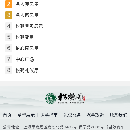
2
名人苑风景
3
名人路风景
4
松鹤景观展示
5
松鹤雪景
6
怡心园风景
7
中心广场
8
松鹤礼仪厅
首页
墓型展示
购墓指南
礼仪服务
老墓改造
联系我们
公司地址
：上海市嘉定区嘉松北路3485号 伊宁路2688号（国际赛车