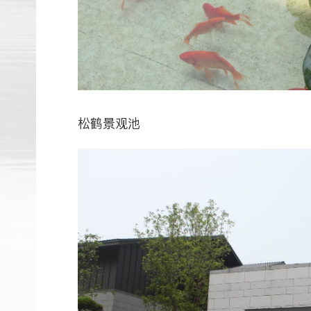
松鹤景观池