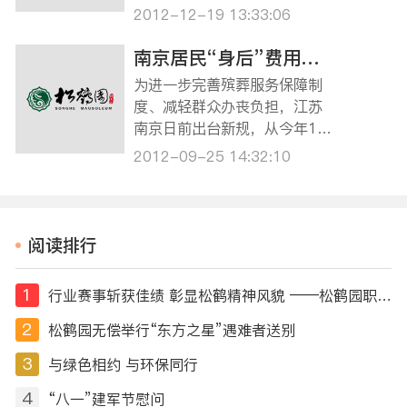
卉、草坪、假山、水池、雕
2012-12-19 13:33:06
塑、树木……漫步功德园，水
声潺潺，鸟语花香，音乐缭
南京居民“身后”费用将由政府买单
绕，亭台楼阁错落，四周绿树
为进一步完善殡葬服务保障制
掩映，仿佛置身于江南庭院之
度、减轻群众办丧负担，江苏
中。 治丧环境与时俱进，30多
南京日前出台新规，从今年11
年后殡仪馆再搬迁…
月1日起，凡具有南京市户籍的
2012-09-25 14:32:10
城乡居民，其殡葬基本服务费
用将由市或区级政府“买单”，
不需要逝者家庭支付。 新出台
的《南京市免除殡葬基本服务
阅读排行
费用实施办法》规定，此次由
政府买单的…
1
行业赛事斩获佳绩 彰显松鹤精神风貌 ——松鹤园职工摘得第十届全国民政行业职业技能竞赛荣誉
2
松鹤园无偿举行“东方之星”遇难者送别
3
与绿色相约 与环保同行
4
“八一”建军节慰问