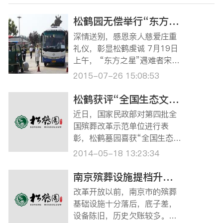
松鹤园无偿举行“东方之星”遇难者送别
深情送别，感恩亲人慈爱庄重
礼仪，彰显松鹤虔诚 7月19日
上午， “东方之星”遇难者宋家
妹女士告别会在松鹤业务楼中
2015-07-26 15:08:53
式礼仪厅举行，仪式深情而庄
重，这是松鹤园为“入住此
松鹤获评“全国生态文明示范陵园”
地”的首位“东方之星”逝者举行
近日，国家民政部对第四批全
的告别会。 上午8点20分，载
国殡葬改革示范单位进行表
有宋家妹女士骨灰的灵车驶入
彰，松鹤墓园喜获“全国生态文
松鹤墓…
明示范墓园”殊荣，总经理林根
2014-05-18 13:23:34
被评为“全国殡葬工作先进个
人”。 松鹤自创办以来，始终
南京殡葬设施提档升级 治丧环境显人文关怀
遵循美化、绿化、园林化、人
改革开放以前，南京市的殡葬
文化的原则，规范运作，不断
基础设施十分落后，底子差，
提高环境设施建设，先后建
设备陈旧，历史欠账较多。花
成“千米文化长…