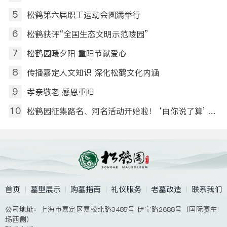
5
松鹤第六届职工运动会圆满举行
6
松鹤获评“全国生态文明示范陵园”
7
松鹤园暖夕阳 重阳节献爱心
8
传播嘉定人文知识 深化松鹤文化内涵
9
孝亲敬老 感恩重阳
10
松鹤园征集路名、河名活动开始啦！ ‘由你说了算’ ——命名征集令
首页
墓型展示
购墓指南
礼仪服务
老墓改造
联系我们
公司地址
：上海市嘉定区嘉松北路3485号 伊宁路2688号（国际赛车
场西侧）