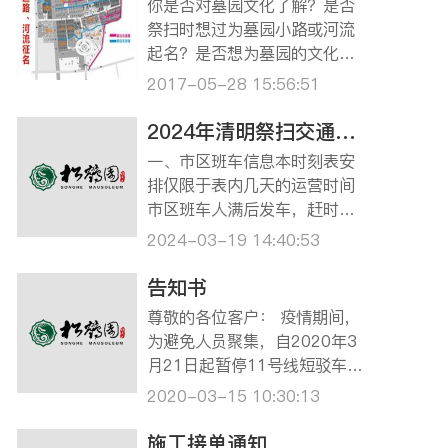
你是否对墓园文化了解？是否
祭扫时想过为墓园小路或河流
起名？是否想为墓园的文化建
设增添一份力量？那就请不要
2017-05-28 15:56:51
沉默，开动思维，加入松鹤园
路名河名‘由你说了算’命名征集
2024年清明祭扫交通指南
活动中吧！如果你的命名被选
一、市区班车信息本时刻表安
中，就有机会获得600元现金
排仅限于表内几天的运营时间
奖励哦！是否跃跃欲试了？那
市区班车人满后发车，赶时间
就赶快看一下活…
的客户建议自行前往松鹤园。
2024-03-19 14:40:53
乘坐龙华、宝兴班车的客户请
提前致电预约。龙华班车预约
告知书
电话：13681636018（陆女
尊敬的各位客户： 疫情期间，
士）；宝兴班车预约电话：02
为避免人员聚集，自2020年3
1-56902674。 ☆3月30日，
月21日起暂停11号线短驳车服
4月6日龙华、宝兴班车…
务，建议已经预约好落葬的客
2020-03-15 10:30:13
户自驾前来，给您带来的不便
敬请谅解。 本墓园清明期间预
施工接单通知