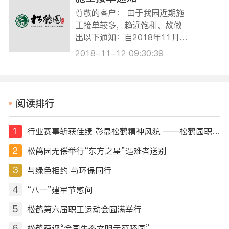
约祭扫日期为2020年3月28日
尊敬的客户： 由于我园近期施
至4月12日，将于3月26日开通
工接单较多，趋近饱和。故做
微信预约祭扫服务，关注“上海
出以下通知：自2018年11月1
松鹤…
9日起在我园业务厅办理业务接
2018-11-12 09:30:39
的施工单，完工日期一律约至1
2月25日以后（特殊情况另行
处理），如有疑问可拨打021-
59506101咨询。 由此给您带
阅读排行
来的不便，敬请谅解。特此公
告。
1
行业赛事斩获佳绩 彰显松鹤精神风貌 ——松鹤园职工摘得第十届全国民政行业职业技能竞赛荣誉
2
松鹤园无偿举行“东方之星”遇难者送别
3
与绿色相约 与环保同行
4
“八一”建军节慰问
5
松鹤第六届职工运动会圆满举行
6
松鹤获评“全国生态文明示范陵园”