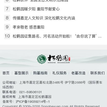
7
松鹤园暖夕阳 重阳节献爱心
8
传播嘉定人文知识 深化松鹤文化内涵
9
孝亲敬老 感恩重阳
10
松鹤园征集路名、河名活动开始啦！ ‘由你说了算’ ——命名征集令
首页
墓型展示
购墓指南
礼仪服务
老墓改造
联系我们
公司地址
：上海市嘉定区嘉松北路3485号 伊宁路2688号（国际赛车
场西侧）
联系电话
：
021-59506101
版权所有
上海市嘉定区松鹤墓园
备案号：
沪ICP备19039214号-1
Copyright © 2009-2026 Songheyuan.com All Rights Reserved.