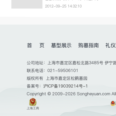
步
有南京市户籍的城乡居民，其殡葬
2012-09-25 14:32:10
音
基本服务费用将由市或区级政府“买
树
单”，不需要逝者家庭支付。 新出
。
台的《南京市免除殡葬基本服务费
仪
用实施办法》规定，此次由政府买
单的…
首 页
墓型展示
购墓指南
礼仪
公司地址：上海市嘉定区嘉松北路3485号 伊宁
联系电话：021-59506101
版权所有 上海市嘉定区松鹤墓园
备案号：
沪ICP备19039214号-1
Copyright © 2009-2026 Songheyuan.com All 
上海工商