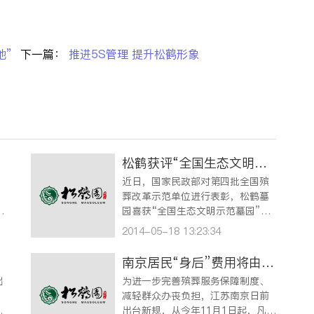
地”
下一篇：
推进5S管理 提升松鹤形象
别
松鹤获评“全国生态文明示范陵园”
近日，国家民政部对第四批全国殡
葬改革示范单位进行表彰，松鹤墓
别
园喜获“全国生态文明示范墓园”殊
，
荣，总经理林根被评为“全国殡葬工
2014-05-18 13:23:34
入
作先进个人”。 松鹤自创办以来，
举行
始终遵循美化、绿化、园林化、人
南京居民“身后”费用将由政府买单
文化的原则，规范运作，不断提高
础
为进一步完善殡葬服务保障制度、
…
环境设施建设，先后建成“千米文化
减轻群众办丧负担，江苏南京日前
长…
、
出台新规，从今年11月1日起，凡具