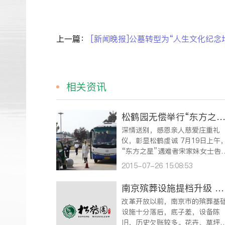
上一篇：
[新闻晚报]公墓转型为“人生文化纪念
相关资讯
松鹤园无偿举行“东方之星”遇难者送
深情送别，感恩亲人慈爱庄重礼
仪，彰显松鹤虔诚 7月19日上午，
“东方之星”遇难者宋家妹女士告
会在松鹤业务楼中式礼仪厅举行
2015-07-26 15:08:53
仪式深情而庄重，这是松鹤园为“
住此地”的首位“东方之星”逝者
南京殡葬设施提档升级 治丧环境显人文关怀
的告别会。 上午8点20分，载有宋
改革开放以前，南京市的殡葬基
家妹女士骨灰的灵车驶入松鹤墓
设施十分落后，底子差，设备陈
旧，历史欠账较多。花卉、草坪