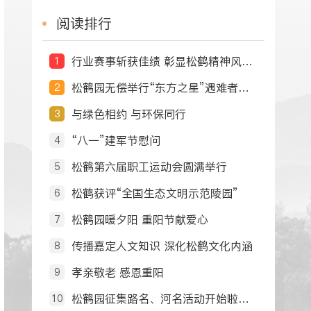
阅读排行
行业赛事斩获佳绩 彰显松鹤精神风貌 ——松鹤园职工摘得第十届全国民政行业职业技能竞赛荣誉
1
松鹤园无偿举行“东方之星”遇难者送别
2
与绿色相约 与环保同行
3
“八一”建军节慰问
4
松鹤第六届职工运动会圆满举行
5
松鹤获评“全国生态文明示范陵园”
6
松鹤园暖夕阳 重阳节献爱心
7
传播嘉定人文知识 深化松鹤文化内涵
8
孝亲敬老 感恩重阳
9
松鹤园征集路名、河名活动开始啦！ ‘由你说了算’ ——命名征集令
10