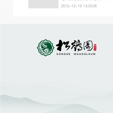
假山、水池、雕塑、树木……漫
2012-12-19 13:33:06
功德园，水声潺潺，鸟语花香，
乐缭绕，亭台楼阁错落，四周绿
掩映，仿佛置身于江南庭院之中
治丧环境与时俱进，30多年后殡
馆再搬迁…