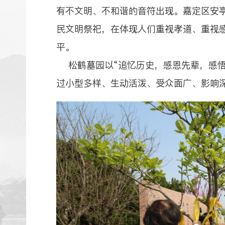
有不文明、不和谐的音符出现。嘉定区安
民文明祭祀，在体现人们重视孝道、重视
平。
松鹤墓园以“追忆历史，感恩先辈，感悟
过小型多样、生动活泼、受众面广、影响