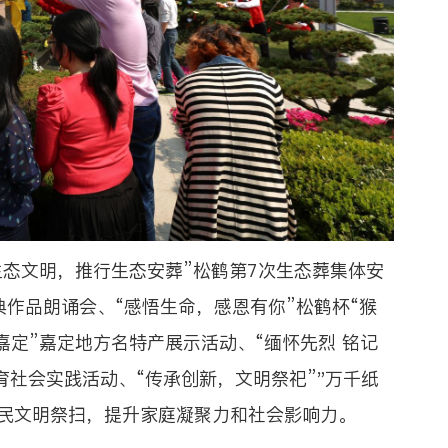
态文明，推行生态安葬”松鹤第7次生态葬集体安
典作品朗诵会、“感悟生命，感恩有你”松鹤杯“猴
嘉定”嘉定地方名特产展示活动、“缅怀先烈 铭记
育社会实践活动、“传承创新，文明祭祀”"万千纸
市民文明祭扫，提升家庭凝聚力和社会影响力。