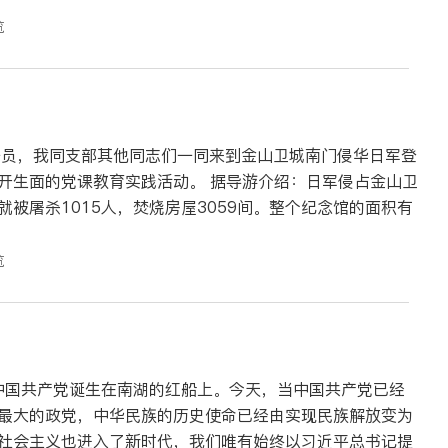
览
一员，我同支部其他同志们一同来到金山卫城南门侵华日军登
育实践活动。 据导游介绍：日军侵占金山卫
被屠杀1015人，焚烧房屋3059间。整个纪念馆的面积有
览
-中国共产党诞生在南湖的红船上。今天，当中国共产党已经
最大的政党，中华民族的历史使命已经由实现民族解放变为
社会主义也进入了新时代，我们唯有始终以习近平总书记提