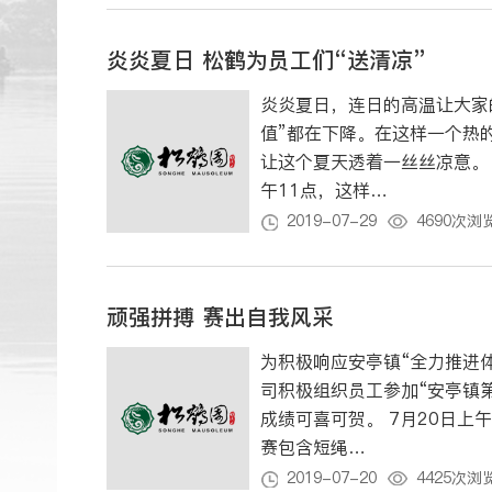
炎炎夏日 松鹤为员工们“送清凉”
炎炎夏日，连日的高温让大家
值”都在下降。在这样一个热
让这个夏天透着一丝丝凉意。 首先是将外场绿化部员工的上班时间调整为早上5:30至
午11点，这样…
2019-07-29
4690次浏
顽强拼搏 赛出自我风采
为积极响应安亭镇“全力推进
司积极组织员工参加“安亭镇
成绩可喜可贺。 7月20日上午，跳踢比赛项目在安亭文广中心羽毛球馆正式开始，此次比
赛包含短绳…
2019-07-20
4425次浏