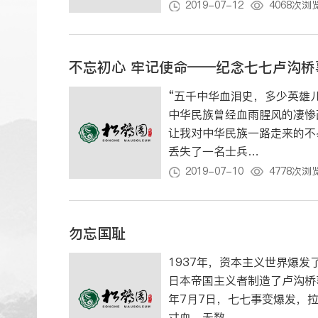
2019-07-12
4068次浏
不忘初心 牢记使命——纪念七七卢沟桥
“五千中华血泪史，多少英雄
中华民族曾经血雨腥风的凄惨
让我对中华民族一路走来的不易感慨万千！ 1937年7月7
丢失了一名士兵…
2019-07-10
4778次浏
勿忘国耻
1937年，资本主义世界爆
日本帝国主义者制造了卢沟桥事变，向中
年7月7日，七七事变爆发，拉开全民族抗战的序
寸血，无数…