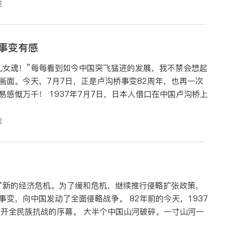
览
事变有感
儿女魂！”每每看到如今中国突飞猛进的发展，我不禁会想起
画面。今天，7月7日，正是卢沟桥事变82周年，也再一次
日，日本人借口在中国卢沟桥上
览
发了新的经济危机。为了缓和危机，继续推行侵略扩张政策，
国发动了全面侵略战争。 82年前的今天，1937
幕。 大半个中国山河破碎。一寸山河一