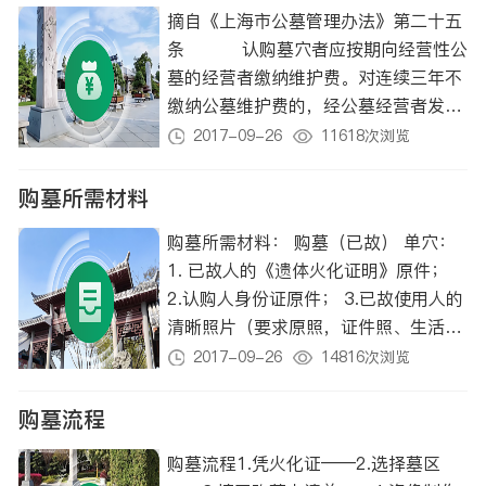
摘自《上海市公墓管理办法》第二十五
环境保护条例〉等8件地方性法规的决
条 认购墓穴者应按期向经营性公
定》第二次修正 根据2024年8月22日
墓的经营者缴纳维护费。对连续三年不
上海市第十六届人民代表大会常务委员
缴纳公墓维护费的，经公墓经营者发函
会第十五次会议《关于修改〈上海市殡
通知,仍未缴纳的，由公墓经营者在本市
2017-09-26
11618次浏览
葬管理条例〉的决定》第三次修正
主要报纸上公告。自公告之日起三个月
内仍未缴纳者，对该墓穴作无主墓处
购墓所需材料
理。
购墓所需材料： 购墓（已故） 单穴：
1. 已故人的《遗体火化证明》原件；
2.认购人身份证原件； 3.已故使用人的
清晰照片（要求原照，证件照、生活照
均可）； 4.首次预付墓价30%的预付
2017-09-26
14816次浏览
款（刷卡、现金、支付宝、微信），
尾…
购墓流程
购墓流程1.凭火化证——2.选择墓区