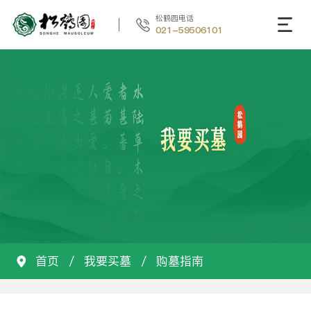
松鹤园电话
021-59506101
首页
/
我要买墓
/
购墓指南