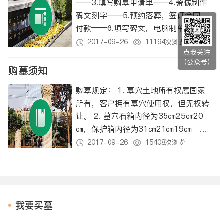
——3.填写购墓申请单——4.瓷像制作
碑文刻字——5.预约落葬，签订合同，
付款——6.填写碑文，电脑制单，客户
校对——7.客户验收——8.付清余款，
2017-09-26
11194次浏览
点我关注
发放证书——9.落葬
（公众号）
购墓须知
购墓规定： 1. 墓穴土地所有权属国家
所有，客户拥有墓穴使用权，但无权转
让。 2. 墓穴石箱内径为35㎝25㎝20
㎝，保护箱内径为31㎝21㎝19㎝，客
户提供的骨灰盒应小于保护箱内径，如
2017-09-26
15408次浏览
客户提供的骨灰盒为特殊规格，请在选
购墓穴时与业务室说明并商定，否则，
无法及…
我要买墓