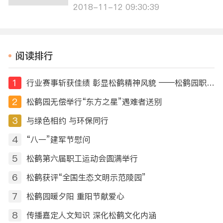
9日起在我园业务厅办理业务接
2018-11-12 09:30:39
的施工单，完工日期一律约至1
2月25日以后（特殊情况另行
处理），如有疑问可拨打021-
59506101咨询。 由此给您带
阅读排行
来的不便，敬请谅解。特此公
告。
1
行业赛事斩获佳绩 彰显松鹤精神风貌 ——松鹤园职工摘得第十届全国民政行业职业技能竞赛荣誉
2
松鹤园无偿举行“东方之星”遇难者送别
3
与绿色相约 与环保同行
4
“八一”建军节慰问
5
松鹤第六届职工运动会圆满举行
6
松鹤获评“全国生态文明示范陵园”
7
松鹤园暖夕阳 重阳节献爱心
8
传播嘉定人文知识 深化松鹤文化内涵