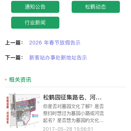
通知公告
松鹤动态
行业新闻
上一篇：
2026 年春节放假告示
下一篇：
新客站办事处新地址告示
相关资讯
松鹤园征集路名、河名活动开始啦！ ‘由你说了算’ ——命名征集令
你是否对墓园文化了解？是否
祭扫时想过为墓园小路或河流
起名？是否想为墓园的文化建
设增添一份力量？那就请不要
2017-05-28 15:56:51