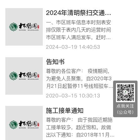
沉默，开动思维，加入松鹤园
路名河名‘由你说了算’命名征集
2024年清明祭扫交通指南
活动中吧！如果你的命名被选
一、市区班车信息本时刻表安
中，就有机会获得600元现金
排仅限于表内几天的运营时间
奖励哦！是否跃跃欲试了？那
市区班车人满后发车，赶时间
就赶快看一下活…
的客户建议自行前往松鹤园。
2024-03-19 14:40:53
乘坐龙华、宝兴班车的客户请
提前致电预约。龙华班车预约
告知书
电话：13681636018（陆女
尊敬的各位客户： 疫情期间，
士）；宝兴班车预约电话：02
为避免人员聚集，自2020年3
1-56902674。 ☆3月30日，
月21日起暂停11号线短驳车服
4月6日龙华、宝兴班车…
务，建议已经预约好落葬的客
2020-03-15 10:30:13
户自驾前来，给您带来的不便
点我关注
敬请谅解。 本墓园清明期间预
施工接单通知
（公众号）
约祭扫日期为2020年3月28日
尊敬的客户： 由于我园近期施
至4月12日，将于3月26日开通
工接单较多，趋近饱和。故做
微信预约祭扫服务，关注“上海
出以下通知：自2018年11月1
松鹤…