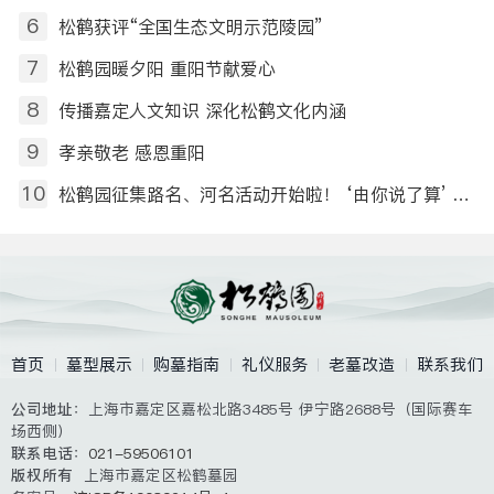
6
松鹤获评“全国生态文明示范陵园”
7
松鹤园暖夕阳 重阳节献爱心
8
传播嘉定人文知识 深化松鹤文化内涵
9
孝亲敬老 感恩重阳
10
松鹤园征集路名、河名活动开始啦！ ‘由你说了算’ ——命名征集令
首页
墓型展示
购墓指南
礼仪服务
老墓改造
联系我们
公司地址
：上海市嘉定区嘉松北路3485号 伊宁路2688号（国际赛车
场西侧）
联系电话
：
021-59506101
版权所有
上海市嘉定区松鹤墓园