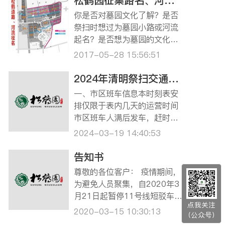
松鹤园征集路名、河名活动开始啦！ ‘由你说了算’ ——命名征集令
你是否对墓园文化了解？是否
祭扫时想过为墓园小路或河流
起名？是否想为墓园的文化建
设增添一份力量？那就请不要
2017-05-28 15:56:51
沉默，开动思维，加入松鹤园
路名河名‘由你说了算’命名征集
2024年清明祭扫交通指南
活动中吧！如果你的命名被选
一、市区班车信息本时刻表安
中，就有机会获得600元现金
排仅限于表内几天的运营时间
奖励哦！是否跃跃欲试了？那
市区班车人满后发车，赶时间
就赶快看一下活…
的客户建议自行前往松鹤园。
2024-03-19 14:40:53
乘坐龙华、宝兴班车的客户请
提前致电预约。龙华班车预约
告知书
电话：13681636018（陆女
尊敬的各位客户： 疫情期间，
士）；宝兴班车预约电话：02
为避免人员聚集，自2020年3
1-56902674。 ☆3月30日，
月21日起暂停11号线短驳车服
4月6日龙华、宝兴班车…
点我关注
务，建议已经预约好落葬的客
2020-03-15 10:30:13
（公众号）
户自驾前来，给您带来的不便