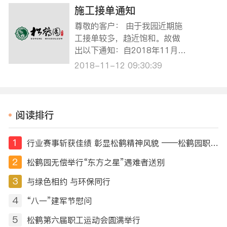
敬请谅解。 本墓园清明期间预
施工接单通知
约祭扫日期为2020年3月28日
尊敬的客户： 由于我园近期施
至4月12日，将于3月26日开通
工接单较多，趋近饱和。故做
微信预约祭扫服务，关注“上海
出以下通知：自2018年11月1
松鹤…
9日起在我园业务厅办理业务接
2018-11-12 09:30:39
的施工单，完工日期一律约至1
2月25日以后（特殊情况另行
处理），如有疑问可拨打021-
59506101咨询。 由此给您带
阅读排行
来的不便，敬请谅解。特此公
告。
1
行业赛事斩获佳绩 彰显松鹤精神风貌 ——松鹤园职工摘得第十届全国民政行业职业技能竞赛荣誉
2
松鹤园无偿举行“东方之星”遇难者送别
3
与绿色相约 与环保同行
4
“八一”建军节慰问
5
松鹤第六届职工运动会圆满举行