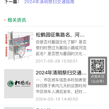
下一篇：
2024年清明祭扫交通指南
相关资讯
松鹤园征集路名、河名活动开始啦！ ‘由你说了算’ ——命名征集令
你是否对墓园文化了解？是否
祭扫时想过为墓园小路或河流
起名？是否想为墓园的文化建
设增添一份力量？那就请不要
2017-05-28 15:56:51
沉默，开动思维，加入松鹤园
路名河名‘由你说了算’命名征集
2024年清明祭扫交通指南
活动中吧！如果你的命名被选
点我关注
一、市区班车信息本时刻表安
（公众号）
中，就有机会获得600元现金
排仅限于表内几天的运营时间
奖励哦！是否跃跃欲试了？那
市区班车人满后发车，赶时间
就赶快看一下活…
的客户建议自行前往松鹤园。
2024-03-19 14:40:53
乘坐龙华、宝兴班车的客户请