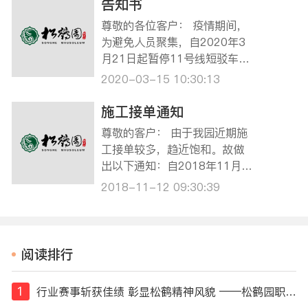
提前致电预约。龙华班车预约
告知书
电话：13681636018（陆女
尊敬的各位客户： 疫情期间，
士）；宝兴班车预约电话：02
为避免人员聚集，自2020年3
1-56902674。 ☆3月30日，
月21日起暂停11号线短驳车服
4月6日龙华、宝兴班车…
务，建议已经预约好落葬的客
2020-03-15 10:30:13
户自驾前来，给您带来的不便
敬请谅解。 本墓园清明期间预
施工接单通知
约祭扫日期为2020年3月28日
尊敬的客户： 由于我园近期施
至4月12日，将于3月26日开通
工接单较多，趋近饱和。故做
微信预约祭扫服务，关注“上海
出以下通知：自2018年11月1
松鹤…
9日起在我园业务厅办理业务接
2018-11-12 09:30:39
的施工单，完工日期一律约至1
2月25日以后（特殊情况另行
处理），如有疑问可拨打021-
59506101咨询。 由此给您带
阅读排行
来的不便，敬请谅解。特此公
告。
1
行业赛事斩获佳绩 彰显松鹤精神风貌 ——松鹤园职工摘得第十届全国民政行业职业技能竞赛荣誉