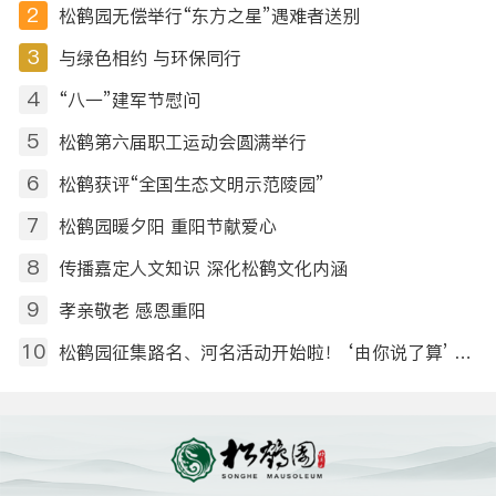
2
松鹤园无偿举行“东方之星”遇难者送别
3
与绿色相约 与环保同行
4
“八一”建军节慰问
5
松鹤第六届职工运动会圆满举行
6
松鹤获评“全国生态文明示范陵园”
7
松鹤园暖夕阳 重阳节献爱心
8
传播嘉定人文知识 深化松鹤文化内涵
9
孝亲敬老 感恩重阳
10
松鹤园征集路名、河名活动开始啦！ ‘由你说了算’ ——命名征集令