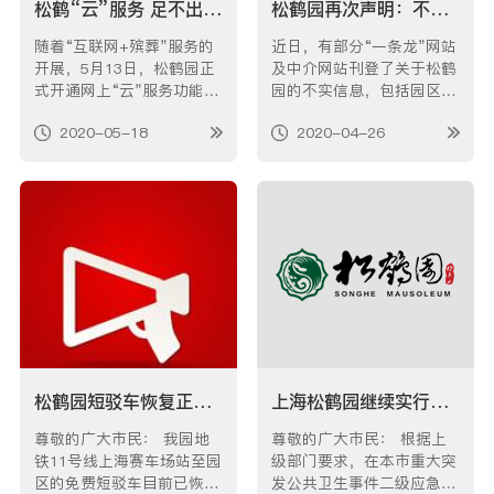
松鹤“云”服务 足不出户开启您的思念之旅
松鹤园再次声明：不曾与“一条龙”、中介等服务机构进行合作
随着“互联网+殡葬”服务的
近日，有部分“一条龙”网站
开展，5月13日，松鹤园正
及中介网站刊登了关于松鹤
式开通网上“云”服务功能，
园的不实信息，包括园区占
现在，您可以足不出户便在
地面积、在售墓型、墓穴售
2020-05-18
2020-04-26
线办理代客祭扫、代客描
价等都与实际情况不符，甚
字、盆花租摆等业务，极大
至还盗用松鹤园官网图片来
方便了客户，也简化了办理
误导消费者。在此，松鹤园
流程。 具体订购方式如
再次声明：我园自建园起至
下： 首先，微信添加公众
今，从来不曾与“一条龙”、
号“上海松鹤园”—进入松鹤
中介等服务机构进行过合
商城…
作！如今,…
松鹤园短驳车恢复正常运行
上海松鹤园继续实行预约祭扫制度的公告
尊敬的广大市民： 我园地
尊敬的广大市民： 根据上
铁11号线上海赛车场站至园
级部门要求，在本市重大突
区的免费短驳车目前已恢复
发公共卫生事件二级应急响