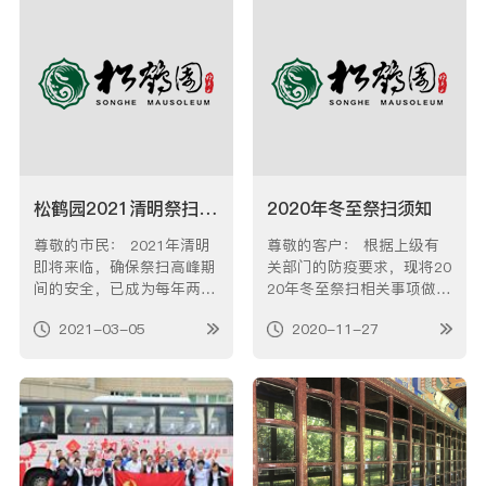
松鹤园2021清明祭扫告客户书
2020年冬至祭扫须知
尊敬的市民： 2021年清明
尊敬的客户： 根据上级有
即将来临，确保祭扫高峰期
关部门的防疫要求，现将20
间的安全，已成为每年两季
20年冬至祭扫相关事项做出
高峰祭扫工作的重中之重。
如下告示一、今年冬至我园
2021-03-05
2020-11-27
为方便客户并提供良好的安
仍采取“预约祭扫”模式，客
全祭扫环境，避免各种事故
户可在“上海松鹤园”公众
的发生，现特将我园清明市
号“预约祭扫”栏目内进行预
民出行情况告知如下： 今
约，每人每天只能预约一
年清明祭扫活动的人流车流
次，每位预约者可协同4人
高峰时段主要在3月20日至
入园。 已在我园预约登记
4月…
落葬的…