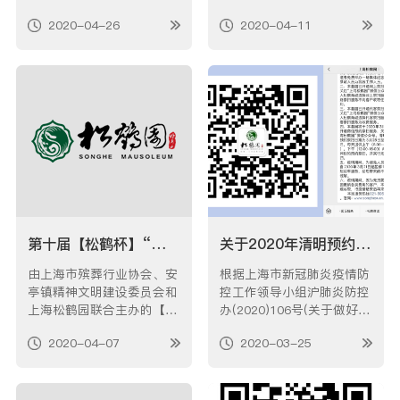
运行，短驳车运行时间为上
应期间，全市经营性公墓
2020-04-26
2020-04-11
午8点至下午3点（地铁站至
（骨灰堂）继续实行预约落
墓园）；上午8:30至下午1
葬、预约祭扫制度。一、预
5:30（墓园至地铁站），期
约祭扫服务自4月13日
间20分钟一班，全年无休，
起，“上海松鹤园”继续开通
周末及节假日正常运行。上
预约祭扫功能，市民群众可
海松鹤园2020年4月26日
通过公众号预约祭扫，每位
预约成功者最…
第十届【松鹤杯】“庚子年（鼠年）•清明感恩”征文获奖公告
关于2020年清明预约祭扫服务指南
由上海市殡葬行业协会、安
根据上海市新冠肺炎疫情防
亭镇精神文明建设委员会和
控工作领导小组沪肺炎防控
上海松鹤园联合主办的【松
办(2020)106号(关于做好我
鹤杯】“庚子年（鼠年）•清
市清明祭扫和疫情防控工作
2020-04-07
2020-03-25
明感恩”有奖征文活动自20
的通知)的文件精神： 清明
19年11月开展以来，得到
期间（3月28日至4月12
了社会各界人士的关注和参
日）倡导市民不前往现场祭
与。截止于2020年2月29日
扫，对个别确需现场祭扫的