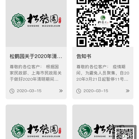
（以邮戳为准）活动结束，
市民，实行“限量预约，约
共收到518篇参选文章。本
满为止，分时祭扫”措施。
着公开、公正的…
并于3月26…
松鹤园关于2020年清明祭扫工作的安民告示
告知书
尊敬的各位客户： 根据国
尊敬的各位客户： 疫情期
家民政部、上海市民政局关
间，为避免人员聚集，自20
于做好2020年清明期间服
20年3月21日起暂停11号线
务保障工作的要求，现将相
短驳车服务，建议已经预约
2020-03-15
2020-03-15
关事项公告如下： 一、本
好落葬的客户自驾前来，给
墓园将在3月26日之前举办
您带来的不便敬请谅解。
集体祭扫活动，为安葬在本
本墓园清明期间预约祭扫日
园区的逝者免费举办一场集
期为2020年3月28日至4月1
体纪念仪式，参加人员为我
2日，将于3月26日开通微
园工作人员。 二、本墓
信预约祭扫服务，关注“上
园…
海松鹤…