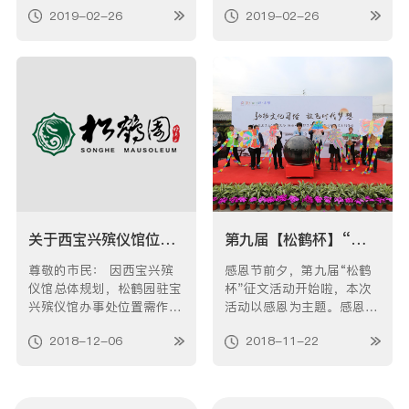
高峰祭扫工作的重中之重。
环境，根据清明祭扫工作的
2019-02-26
2019-02-26
为方便客户并提供良好的安
要求，我园特将有关事项为
全祭扫环境，避免各种事故
大家作以下温馨提示：1、
的发生，现特将我园清明市
请查看墓穴的维护费是否到
民出行情况告知如下： 今
期，地址电话是否已更改，
年清明祭扫活动的人流车流
如已到期或已更改，请带好
高峰时段主要在3月23日至
墓穴证书及身份证到我园业
4月…
务室办理…
关于西宝兴殡仪馆位置搬迁公告
第九届【松鹤杯】“己亥年（猪年）•清明感恩” 征文活动开始啦！
尊敬的市民： 因西宝兴殡
感恩节前夕，第九届“松鹤
仪馆总体规划，松鹤园驻宝
杯”征文活动开始啦，本次
兴殡仪馆办事处位置需作出
活动以感恩为主题。感恩，
调整。
是中华民族优秀传统；感
2018-12-06
2018-11-22
恩，是对有限生命的珍惜；
感恩，让我们领悟生命的价
值和意义。此次有奖征文活
动由上海市殡葬管理处、上