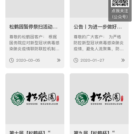
点我关注
（公众号）
松鹤园暂停祭扫活动告客户书
公告丨为进一步做好新型冠状病毒疫情防控工作的公告
尊敬的松鹤园客户： 根据
尊敬的广大客户： 为严格
国务院应对新型冠状病毒感
防控新型冠状病毒感染肺炎
染肺炎疫情联防联控机制关
疫情，避免人流聚集，防止
于进一步做好民政服务机构
交叉传染，有效保护大家的
2020-03-05
2020-01-27
疫情防控工作的通知要求，
生命和健康安全。 上海松
同时为保障工作人员和市民
鹤园温馨提示： 一、如您
的健康安全，我园清明期间
到园办理业务，发现工作人
将暂停一切祭扫活动，具体
员佩戴口罩，请予以充分理
事项告知如下：1、松鹤园
解。 二、如须前来缅怀故
即日起暂停一切清明祭扫活
人，尽量避免乘坐…
动，具体…
第十届【松鹤杯】“庚子年（鼠年）•清明感恩” 征文活动开始啦！
第九届【松鹤杯】“己亥年（猪年）•清明感恩”征文获奖公告