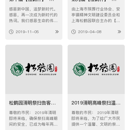
感恩新中国，追梦新时代。
由上海市殡葬行业协会、安
感恩，再一次成为新时代的
亭镇精神文明建设委员会和
热词。我们感恩生命的伟
上海松鹤园联合主办的【松
大，感恩生活的美好，感恩
鹤杯】“己亥年（猪年）•清
2019-11-05
2019-04-08
父母的言传身教，感恩老师
明感恩”有奖征文活动自20
的谆谆教诲，感恩大自然赋
18年11月开展以来，得到
予生命的一切恩泽。常怀感
了社会各界人士的关注和参
恩之心，是新时代的民众心
与。截止于2019年2月28日
愿，是弘扬社会主义核心价
（以邮戳为准）活动结束，
值观的重要体现。 传承文
共收到331篇参选文章。本
化，心怀感…
着公开、公正的…
松鹤园清明祭扫告客户书
2019清明高峰祭扫温馨提示
尊敬的市民： 2019年清明
尊敬的市民： 2019年清明
即将来临，确保祭扫高峰期
即将来临，为了给广大市民
间的安全，已成为每年两季
提供一个温馨、文明的祭扫