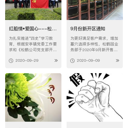
红船情•爱国心---松鹤党支部“学四史、迎国庆”主题党日活动
9月份新开区通知
为扎实推进“四史”学习教
为更好满足客户需求，增加
育，根据安亭镇党委工作要
墓穴选择多样性，松鹤园业
求和《松鹤公司党支部开
务部于2020年9月新开售多
展“四史”学习教育实施方
个新区，具体如下： 怡心
2020-09-29
2020-09-09
案》具体要求，在新中国成
园怡南5区 怡南5区坐落于
立71周年之际，公司党支部
怡心园内，为廊葬葬式墓
于9月28日组织全体党员开
区。单穴售价43800元至48
展“我们的节日—‘红船情•
800元，面积0.1㎡；双穴售
爱国心’”为主题的“学四
价53800元至58800元，面
史、迎国庆”主题党日活
积0.2㎡。 该区甄选优质天
动。进一步从严…
然…